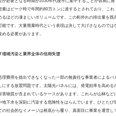
が必要となる時期が2030年代後半に集中することが容易に推
総量はピーク時で年間約80万トンに達するとされており、これ
めるほどの凄まじいボリュームです。この桁外れの排出量を既
可能です。大量廃棄時代という表現は決して大げさなものでは
改める必要があります。
す環境汚染と業界全体の信用失墜
理費用を捻出できなくなった一部の無責任な事業者によるパ
しにする放置問題です。太陽光パネルには、発電効率を高める
有害物質が含まれているケースがあります。これらが山林など
や地下水を深刻に汚染する危険性をはらんでいます。ひとたび
ての社会的なイメージは根底から覆り、真面目に事業を運営し