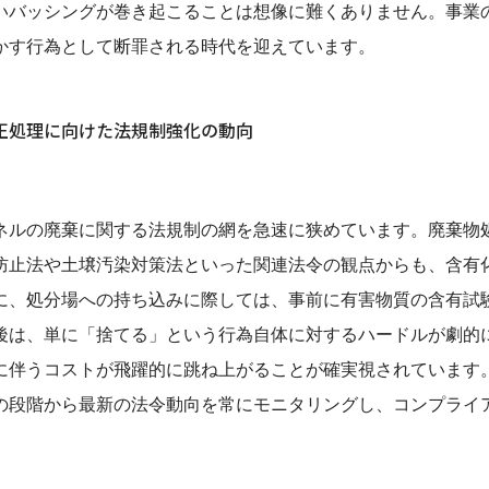
いバッシングが巻き起こることは想像に難くありません。事業
かす行為として断罪される時代を迎えています。
正処理に向けた法規制強化の動向
ルの廃棄に関する法規制の網を急速に狭めています。廃棄物
防止法や土壌汚染対策法といった関連法令の観点からも、含有
に、処分場への持ち込みに際しては、事前に有害物質の含有試
後は、単に「捨てる」という行為自体に対するハードルが劇的
に伴うコストが飛躍的に跳ね上がることが確実視されています
の段階から最新の法令動向を常にモニタリングし、コンプライ