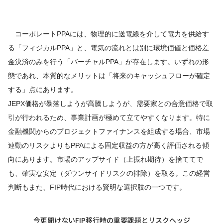
コーポレートPPAには、物理的に送電線を介して電力を供給す
る「フィジカルPPA」と、電気の流れとは別に環境価値と価格差
金決済のみを行う「バーチャルPPA」が存在します。いずれの形
態であれ、本質的なメリットは「将来のキャッシュフローが確定
する」点にあります。
JEPX価格が暴落しようが高騰しようが、需要家との合意価格で取
引が行われるため、事業計画が極めて立てやすくなります。特に
金融機関からのプロジェクトファイナンスを組成する場合、市場
連動のリスクよりもPPAによる固定収益の方が高く評価される傾
向にあります。市場のアップサイド（上振れ期待）を捨ててで
も、確実な安定（ダウンサイドリスクの排除）を取る。この経営
判断もまた、FIP時代における賢明な選択肢の一つです。
今更聞けないFIP移行時の重要課題とリスクヘッジ