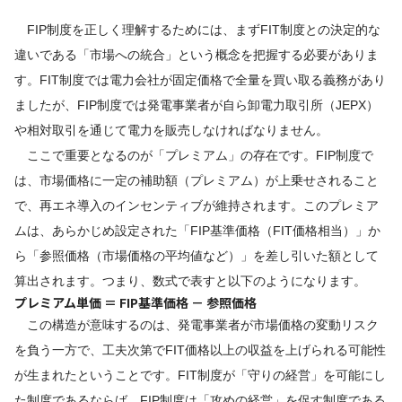
FIP制度を正しく理解するためには、まずFIT制度との決定的な
違いである「市場への統合」という概念を把握する必要がありま
す。FIT制度では電力会社が固定価格で全量を買い取る義務があり
ましたが、FIP制度では発電事業者が自ら卸電力取引所（JEPX）
や相対取引を通じて電力を販売しなければなりません。
ここで重要となるのが「プレミアム」の存在です。FIP制度で
は、市場価格に一定の補助額（プレミアム）が上乗せされること
で、再エネ導入のインセンティブが維持されます。このプレミア
ムは、あらかじめ設定された「FIP基準価格（FIT価格相当）」か
ら「参照価格（市場価格の平均値など）」を差し引いた額として
算出されます。つまり、数式で表すと以下のようになります。
プレミアム単価 ＝ FIP基準価格 － 参照価格
この構造が意味するのは、発電事業者が市場価格の変動リスク
を負う一方で、工夫次第でFIT価格以上の収益を上げられる可能性
が生まれたということです。FIT制度が「守りの経営」を可能にし
た制度であるならば、FIP制度は「攻めの経営」を促す制度である