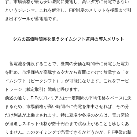
す。市場価格が最も安い昼間に発電し、高い夕方に発電できない
というジレンマ。これを解消し、FIP制度のメリットを極限まで引
き出すツールが蓄電池です。
夕方の高値時間帯を狙うタイムシフト運用の導入メリット
蓄電池を併設することで、昼間の安価な時間帯に発電した電力
を貯め、市場価格が高騰する夕方から夜間にかけて放電する「タ
イムシフト（ピークシフト）」が可能になります。これをアービ
トラージ（裁定取引）戦略と呼びます。
前述の通り、FIPのプレミアムは一定期間の平均価格をベースに決
まるため、市場価格が高い時間帯に売電を集中させれば、その分
だけ利益が上乗せされます。特に夏場や冬場の夕方は、電力需給
が逼迫しスポット価格が数十円台まで跳ね上がることも珍しくあ
りません。このタイミングで売電できるかどうかが、FIP事業の勝