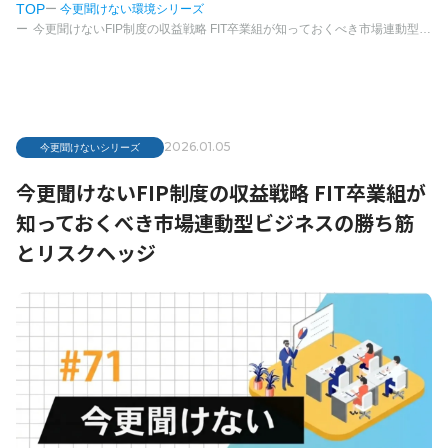
TOP
今更聞けない環境シリーズ
今更聞けないFIP制度の収益戦略 FIT卒業組が知っておくべき市場連動型ビジネスの勝ち筋とリスクヘッジ
〒461-0012
愛知県名古屋市東区相生町83番地
2026.01.05
今更聞けないシリーズ
TEL：052-930-3331 FAX：052-930-3337
9：00～18：00 (土日祝定休日)
今更聞けないFIP制度の収益戦略 FIT卒業組が
Instagram
知っておくべき市場連動型ビジネスの勝ち筋
とリスクヘッジ