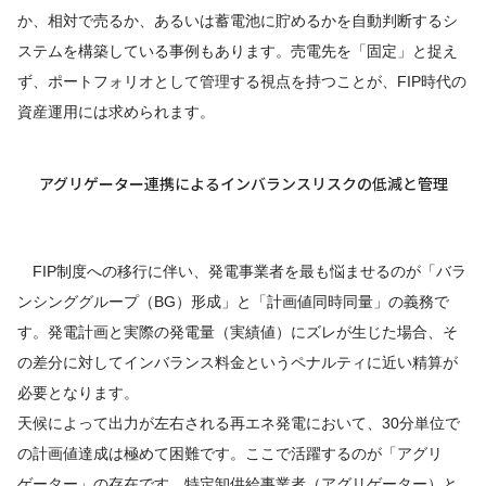
か、相対で売るか、あるいは蓄電池に貯めるかを自動判断するシ
ステムを構築している事例もあります。売電先を「固定」と捉え
ず、ポートフォリオとして管理する視点を持つことが、FIP時代の
資産運用には求められます。
アグリゲーター連携によるインバランスリスクの低減と管理
FIP制度への移行に伴い、発電事業者を最も悩ませるのが「バラ
ンシンググループ（BG）形成」と「計画値同時同量」の義務で
す。発電計画と実際の発電量（実績値）にズレが生じた場合、そ
の差分に対してインバランス料金というペナルティに近い精算が
必要となります。
天候によって出力が左右される再エネ発電において、30分単位で
の計画値達成は極めて困難です。ここで活躍するのが「アグリ
ゲーター」の存在です。特定卸供給事業者（アグリゲーター）と