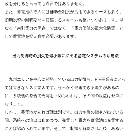
敗を分けると言っても過言ではありません。
また、蓄電池の導入には補助金制度が活用できるケースも多く、
初期投資の回収期間を短縮するスキームも整いつつあります。単
なる「余剰電力の保存」ではなく、「電力価値の最大化装置」と
して蓄電池を捉え直す必要があります。
出力制御時の損失を最小限に抑える蓄電システムの活用法
九州エリアを中心に頻発している出力制御も、FIP事業者にとっ
ては大きなリスク要因です。せっかく発電できる能力があるの
に、系統側の都合で売電を止められれば、その間の収益はゼロに
なります。
しかし、蓄電池があれば話は別です。出力制御の指令が出ている
間、系統への流出は止めつつ、発電した電力を蓄電池に充電する
ことは認められています。そして、制御が解除された後、あるい