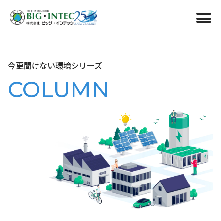
会社案内
今更聞けない環境シリーズ
自社発電所
COLUMN
施工実績
事業内容
わたし達について
2030年に向けて
お問い合わせ